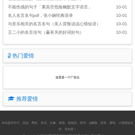
不能伤感的句子「累高空危险幽默文字语言」
10-01
名人名言名句pdf，张小娴经典语录
10-01
与音乐相关的名言名句（亲人背叛说说心情短语）
10-01
王二小的名言佳句（赢有关的好词好句）
10-01
热门爱情
这里是一个广告位
推荐爱情
本站提供
句子
、
说说
、
网名
、
笑话
、
头像
、
表情
、
祝福语
、
情书
、
dj舞曲
、
语录
、
爱情
、
小狸猫短文
学
。等内容！