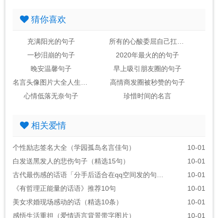
猜你喜欢
充满阳光的句子
所有的心酸委屈自己扛的句子
一秒泪崩的句子
2020年最火的的句子
晚安温馨句子
早上吸引朋友圈的句子
名言头像图片大全人生感悟
高情商发圈被秒赞的句子
心情低落无奈句子
珍惜时间的名言
相关爱情
个性励志签名大全（学园孤岛名言佳句）
10-01
白发送黑发人的悲伤句子（精选15句）
10-01
古代最伤感的话语「分手后适合在qq空间发的句子」
10-01
《有哲理正能量的话语》推荐10句
10-01
美女求婚现场感动的话（精选10条）
10-01
感悟生活重担（爱情语言背景带字图片）
10-01