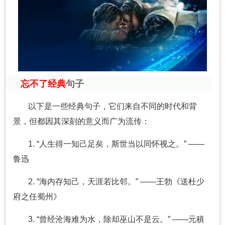
忘不了经典
句子
以下是一些经典句子，它们来自不同的时代和背
景，但都因其深刻的意义而广为流传：
1. “人生得一知己足矣，斯世当以同怀视之。” ——
鲁迅
2. “海内存知己，天涯若比邻。” ——王勃《送杜少
府之任蜀州》
3. “曾经沧海难为水，除却巫山不是云。” ——元稹