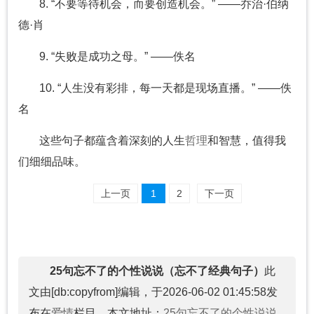
8. “不要等待机会，而要创造机会。” ——乔治·伯纳
德·肖
9. “失败是成功之母。” ——佚名
10. “人生没有彩排，每一天都是现场直播。” ——佚
名
这些句子都蕴含着深刻的人生
哲理
和智慧，值得我
们细细品味。
上一页
1
2
下一页
25句忘不了的个性说说（忘不了经典句子）
此
文由[db:copyfrom]编辑，于2026-06-02 01:45:58发
布在
爱情
栏目，本文地址：
25句忘不了的个性说说