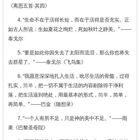
《离思五首·其四》
4. “生命不在于活得长短，而在于活得是否充实。正
如古人所说：生如夏花之绚烂，死如秋叶之静美。” ——
泰戈尔
5. “要是如此你因失去了太阳而流泪，那么你也将失
去群星了。” ——泰戈尔《飞鸟集》
6. “我愿意深深地扎入生活，吮尽生活的骨髓，过得
扎实，
简单
，把一切不属于生活的内容剔除得干净利
落，把生活逼到绝处，用最基本的形式，
简单
，简单，
再简单。” ——巴金《随想录》
7. “一个人有所不足，只是神的美中不足。” ——雨
果《巴黎圣母院》