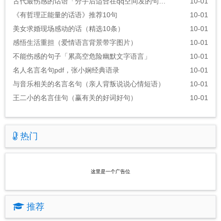
古代最伤感的话语「分手后适合在qq空间发的句子」
10-01
《有哲理正能量的话语》推荐10句
10-01
美女求婚现场感动的话（精选10条）
10-01
感悟生活重担（爱情语言背景带字图片）
10-01
不能伤感的句子「累高空危险幽默文字语言」
10-01
名人名言名句pdf，张小娴经典语录
10-01
与音乐相关的名言名句（亲人背叛说说心情短语）
10-01
王二小的名言佳句（赢有关的好词好句）
10-01
热门
这里是一个广告位
推荐