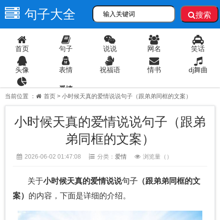
句子大全
搜索
首页
句子
说说
网名
笑话
头像
表情
祝福语
情书
dj舞曲
爱情
语录
当前位置 ：
首页
> 小时候天真的爱情说说句子（跟弟弟同框的文案）
小时候天真的爱情说说句子（跟弟
弟同框的文案）
2026-06-02 01:47:08
分类：
爱情
浏览量（
）
关于
小时候天真的爱情说说
句子
（跟弟弟同框的文
案）
的内容，下面是详细的介绍。