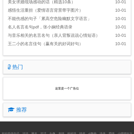
美女求婚现场感动的话（精选10条）
10-01
感悟生活重担（爱情语言背景带字图片）
10-01
不能伤感的句子「累高空危险幽默文字语言」
10-01
名人名言名句pdf，张小娴经典语录
10-01
与音乐相关的名言名句（亲人背叛说说心情短语）
10-01
王二小的名言佳句（赢有关的好词好句）
10-01
热门
这里是一个广告位
推荐
本站提供
句子
、
说说
、
网名
、
笑话
、
头像
、
表情
、
祝福语
、
情书
、
dj舞曲
、
语录
、
爱情
、
小狸猫短文