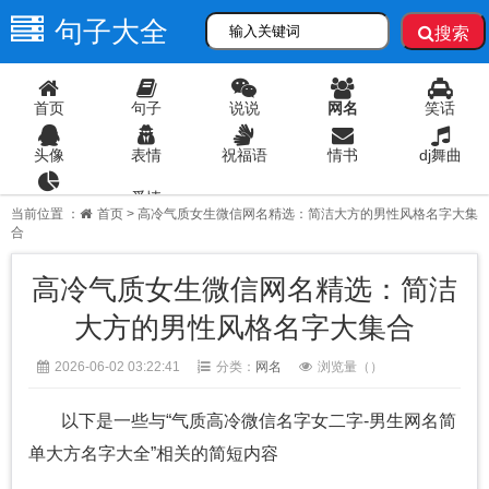
句子大全
搜索
首页
句子
说说
网名
笑话
头像
表情
祝福语
情书
dj舞曲
爱情
语录
当前位置 ：
首页
> 高冷气质女生微信网名精选：简洁大方的男性风格名字大集
合
高冷气质女生微信网名精选：简洁
大方的男性风格名字大集合
2026-06-02 03:22:41
分类：
网名
浏览量（
）
以下是一些与“气质高冷微信名字女二字-男生网名简
单大方名字大全”相关的简短内容