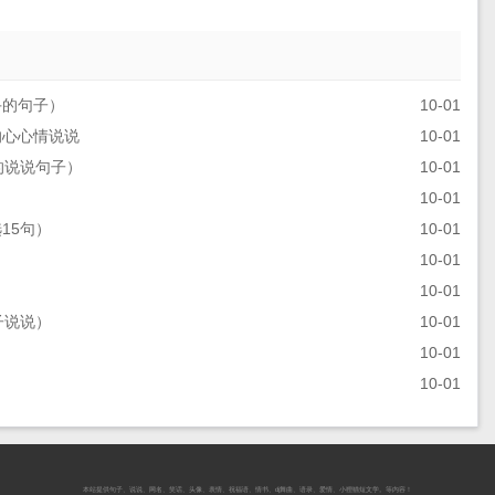
手的句子）
10-01
的心心情说说
10-01
的说说句子）
10-01
10-01
15句）
10-01
）
10-01
10-01
子说说）
10-01
）
10-01
10-01
本站提供
句子
、
说说
、
网名
、
笑话
、
头像
、
表情
、
祝福语
、
情书
、
dj舞曲
、
语录
、
爱情
、
小狸猫短文学
。等内容！