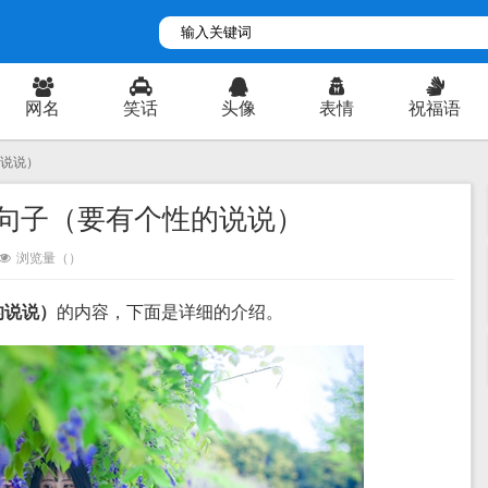
网名
笑话
头像
表情
祝福语
的说说）
句子（要有个性的说说）
浏览量（
）
的说说）
的内容，下面是详细的介绍。