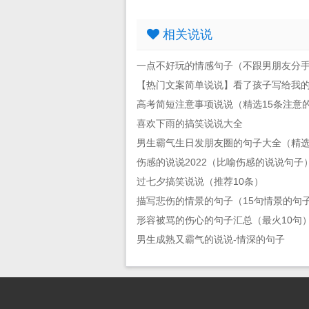
相关说说
一点不好玩的情感句子（不跟男朋友分
【热门文案简单说说】看了孩子写给我
高考简短注意事项说说（精选15条注意
喜欢下雨的搞笑说说大全
男生霸气生日发朋友圈的句子大全（精选
伤感的说说2022（比喻伤感的说说句子
过七夕搞笑说说（推荐10条）
描写悲伤的情景的句子（15句情景的句
形容被骂的伤心的句子汇总（最火10句
男生成熟又霸气的说说-情深的句子