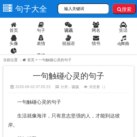
句子大全
搜索
首页
句子
说说
网名
笑话
头像
表情
祝福语
情书
dj舞曲
爱情
语录
当前位置 ：
首页
> 一句触碰心灵的句子
一句触碰心灵的句子
2026-06-02 07:05:23
分类：
说说
浏览量（
）
一句触碰心灵的句子
生活就像海洋，只有意志坚强的人，才能到达彼
岸。