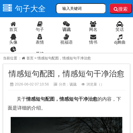
句子大全
搜索
首页
句子
说说
网名
笑话
头像
表情
祝福语
情书
dj舞曲
爱情
语录
当前位置 ：
首页
> 情感短句配图，情感短句干净治愈
情感短句配图，情感短句干净治愈
2026-06-02 07:10:56
分类：
说说
浏览量（
）
关于
情感短句配图，情感短句干净治愈
的内容，下
面是详细的介绍。