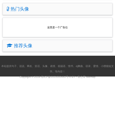
热门头像
这里是一个广告位
推荐头像
本站提供
句子
、
说说
、
网名
、
笑话
、
头像
、
表情
、
祝福语
、
情书
、
dj舞曲
、
语录
、
爱情
、
小狸猫短文
学
。等内容！
Copyright © 2018
琼ICP备2021000462号-6
BY：秋心草
sitemap