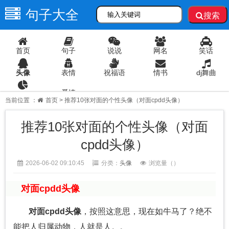
句子大全
搜索
首页
句子
说说
网名
笑话
头像
表情
祝福语
情书
dj舞曲
爱情
语录
当前位置 ：
首页
> 推荐10张对面的个性头像（对面cpdd头像）
推荐10张对面的个性头像（对面
cpdd头像）
2026-06-02 09:10:45
分类：
头像
浏览量（
）
对面cpdd头像
对面cpdd头像
，按照这意思，现在如牛马了？绝不
能把人归属动物，人就是人。。