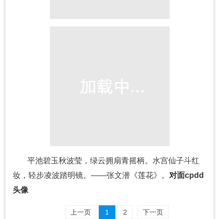
平池碧玉秋波莹，绿云拥扇青摇柄。水宫仙子斗红
妆，轻步凌波踏明镜。——张文潜《莲花》。
对面cpdd
头像
上一页
1
2
下一页