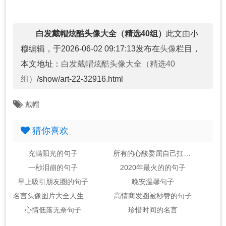
白发戴帽炫酷头像大全（精选40组）
此文由小
穆编辑，于2026-06-02 09:17:13发布在
头像
栏目，
本文地址：
白发戴帽炫酷头像大全（精选40
组）
/show/art-22-32916.html
戴帽
猜你喜欢
充满阳光的句子
所有的心酸委屈自己扛的句子
一秒泪崩的句子
2020年最火的的句子
早上吸引朋友圈的句子
晚安温馨句子
名言头像图片大全人生感悟
高情商发圈被秒赞的句子
心情低落无奈句子
珍惜时间的名言