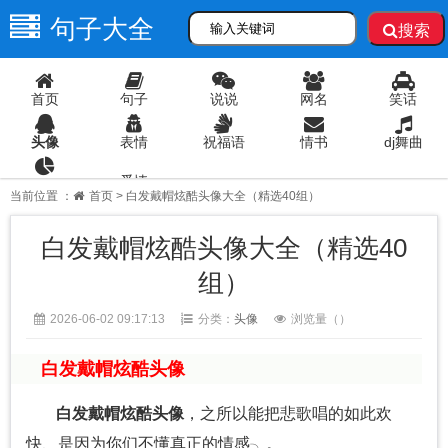
句子大全
搜索
首页
句子
说说
网名
笑话
头像
表情
祝福语
情书
dj舞曲
爱情
语录
当前位置 ：
首页
> 白发戴帽炫酷头像大全（精选40组）
白发戴帽炫酷头像大全（精选40
组）
2026-06-02 09:17:13
分类：
头像
浏览量（
）
白发戴帽炫酷头像
白发戴帽炫酷头像
，之所以能把悲歌唱的如此欢
快、是因为你们不懂真正的情感╮。