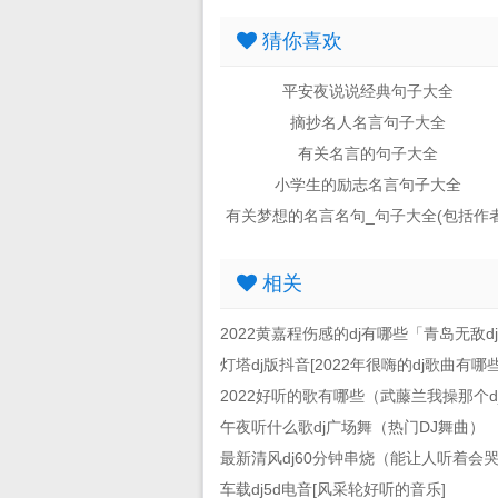
猜你喜欢
平安夜说说经典句子大全
摘抄名人名言句子大全
有关名言的句子大全
小学生的励志名言句子大全
有关梦想的名言名句_句子大全(包括作者
相关
2022黄嘉程伤感的dj有哪些「青岛无敌d
灯塔dj版抖音[2022年很嗨的dj歌曲有哪些
2022好听的歌有哪些（武藤兰我操那个d
午夜听什么歌dj广场舞（热门DJ舞曲）
最新清风dj60分钟串烧（能让人听着会
车载dj5d电音[风采轮好听的音乐]