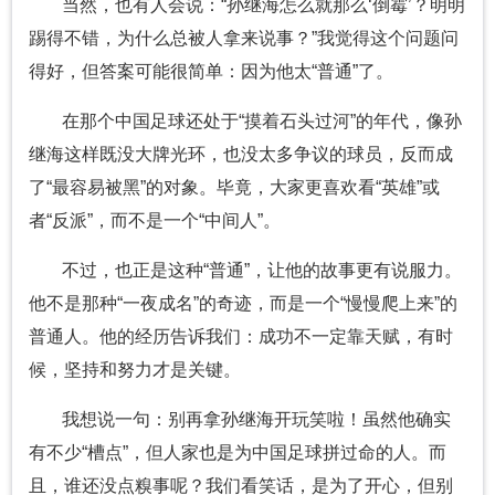
当然，也有人会说：“孙继海怎么就那么‘倒霉’？明明
踢得不错，为什么总被人拿来说事？”我觉得这个问题问
得好，但答案可能很简单：因为他太“普通”了。
在那个中国足球还处于“摸着石头过河”的年代，像孙
继海这样既没大牌光环，也没太多争议的球员，反而成
了“最容易被黑”的对象。毕竟，大家更喜欢看“英雄”或
者“反派”，而不是一个“中间人”。
不过，也正是这种“普通”，让他的故事更有说服力。
他不是那种“一夜成名”的奇迹，而是一个“慢慢爬上来”的
普通人。他的经历告诉我们：成功不一定靠天赋，有时
候，坚持和努力才是关键。
我想说一句：别再拿孙继海开玩笑啦！虽然他确实
有不少“槽点”，但人家也是为中国足球拼过命的人。而
且，谁还没点糗事呢？我们看笑话，是为了开心，但别