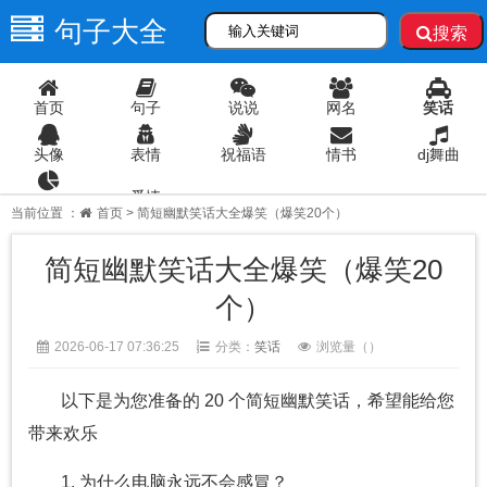
句子大全
搜索
首页
句子
说说
网名
笑话
头像
表情
祝福语
情书
dj舞曲
爱情
语录
当前位置 ：
首页
> 简短幽默笑话大全爆笑（爆笑20个）
简短幽默笑话大全爆笑（爆笑20
个）
2026-06-17 07:36:25
分类：
笑话
浏览量（
）
以下是为您准备的 20 个简短幽默笑话，希望能给您
带来欢乐
1. 为什么电脑永远不会感冒？