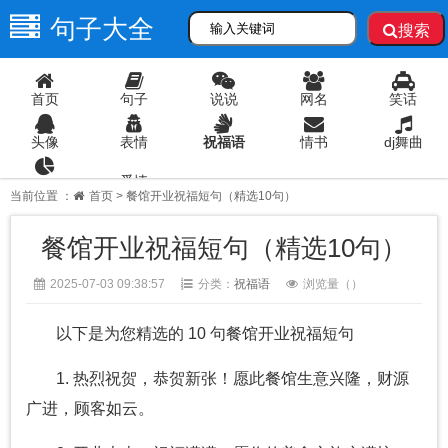
句子大全
搜索
首页
句子
说说
网名
笑话
头像
表情
祝福语
情书
dj舞曲
爱情
语录
当前位置 ：
首页
> 餐馆开业祝福短句（精选10句）
餐馆开业祝福短句（精选10句）
2025-07-03 09:38:57
分类：
祝福语
浏览量（
）
以下是为您精选的 10 句餐馆开业祝福短句
1. 热烈祝贺，恭贺新张！愿此餐馆生意兴隆，财源
广进，顾客如云。