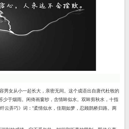
形容男女从小一起长大，亲密无间。这个成语出自唐代杜牧的
姑苏少于烟雨。闲倚画窗纱，含情眸似水。双眸剪秋水，十指
·纤云弄巧》词：“柔情似水，佳期如梦，忍顾鹊桥归路。两