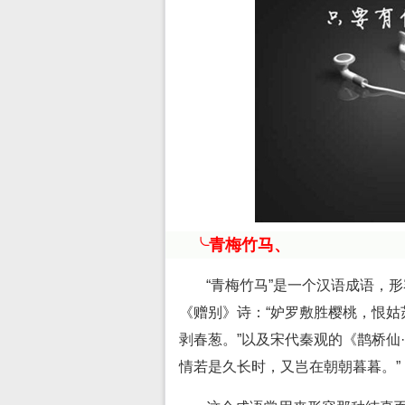
╰青梅竹马、
“青梅竹马”是一个汉语成语，
《赠别》诗：“妒罗敷胜樱桃，恨
剥春葱。”以及宋代秦观的《鹊桥仙
情若是久长时，又岂在朝朝暮暮。”