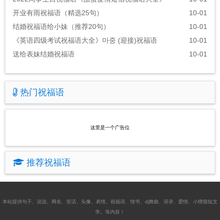
开业有雨祝福语（精选25句）
10-01
结婚祝福语给小妹（推荐20句）
10-01
《英语四级考试祝福语大全》마중 (迎接)祝福语
10-01
送给表妹结婚祝福语
10-01
热门祝福语
这里是一个广告位
推荐祝福语
本站提供
句子
、
说说
、
网名
、
笑话
、
头像
、
表情
、
祝福语
、
情书
、
dj舞曲
、
语录
、
爱情
、
小狸猫短文
学
。等内容！