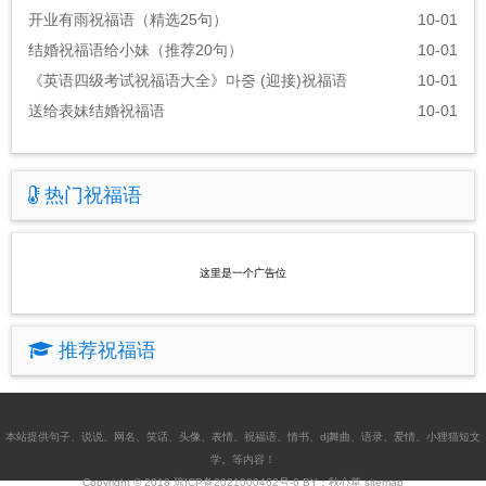
开业有雨祝福语（精选25句）
10-01
结婚祝福语给小妹（推荐20句）
10-01
《英语四级考试祝福语大全》마중 (迎接)祝福语
10-01
送给表妹结婚祝福语
10-01
热门祝福语
这里是一个广告位
推荐祝福语
本站提供
句子
、
说说
、
网名
、
笑话
、
头像
、
表情
、
祝福语
、
情书
、
dj舞曲
、
语录
、
爱情
、
小狸猫短文
学
。等内容！
Copyright © 2018
琼ICP备2021000462号-6
BY：秋心草
sitemap