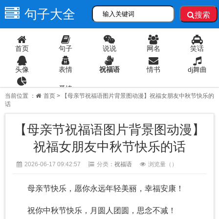
句子大全
搜索
首页
句子
说说
网名
笑话
头像
表情
祝福语
情书
dj舞曲
爱情
语录
当前位置 ：
首页
> 【母亲节祝福语图片背景图动漫】祝福女朋友中秋节快乐的
话
【母亲节祝福语图片背景图动漫】
祝福女朋友中秋节快乐的话
2026-06-17 09:42:57
分类：
祝福语
浏览量（
）
母亲节快乐，愿你永远年轻美丽，幸福安康！
祝你中秋节快乐，月圆人团圆，思念不减！