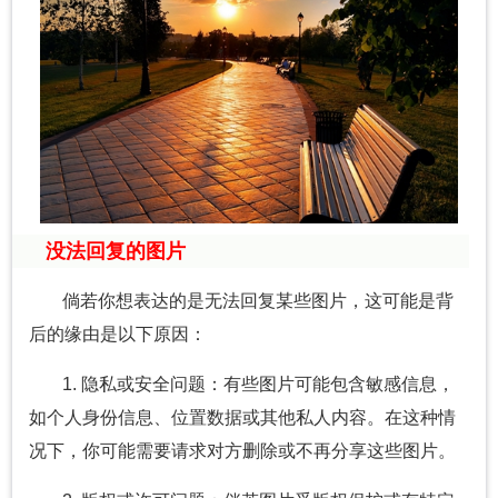
没法回复的图片
倘若你想表达的是无法回复某些图片，这可能是背
后的缘由是以下原因：
1. 隐私或安全问题：有些图片可能包含敏感信息，
如个人身份信息、位置数据或其他私人内容。在这种情
况下，你可能需要请求对方删除或不再分享这些图片。