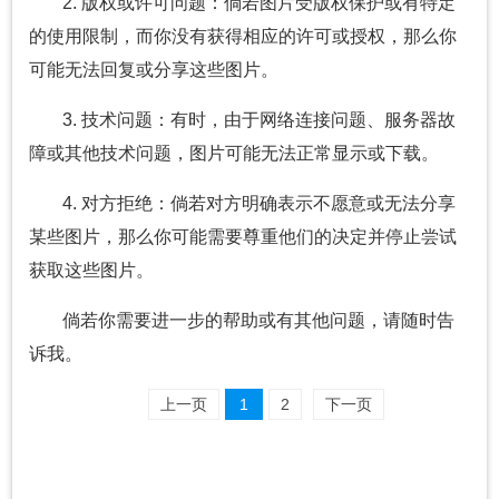
2. 版权或许可问题：倘若图片受版权保护或有特定
的使用限制，而你没有获得相应的许可或授权，那么你
可能无法回复或分享这些图片。
3. 技术问题：有时，由于网络连接问题、服务器故
障或其他技术问题，图片可能无法正常显示或下载。
4. 对方拒绝：倘若对方明确表示不愿意或无法分享
某些图片，那么你可能需要尊重他们的决定并停止尝试
获取这些图片。
倘若你需要进一步的帮助或有其他问题，请随时告
诉我。
上一页
1
2
下一页