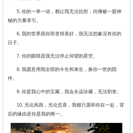
5. 你的一举一动，都让我无法抗拒，仿佛被一股神
秘的力量牵引。
6. 我的世界因你而变得美好，我无法想象没有你的
日子。
7. 你的眼睛是我无法停止仰望的星空。
8. 我愿意用我全部的今生和来生，换你一世的陪
伴。
9. 你是我心中的宝藏，我会永远珍藏，无法割舍。
10. 无论风雨，无论悲喜，我都只愿和你在一起，背
后的缘由是你是我的唯一。