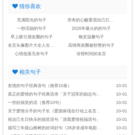
猜你喜欢
充满阳光的句子
所有的心酸委屈自己扛的句子
一秒泪崩的句子
2020年最火的的句子
早上吸引朋友圈的句子
晚安温馨句子
名言头像图片大全人生感悟
高情商发圈被秒赞的句子
心情低落无奈句子
珍惜时间的名言
相关句子
友情的句子经典语句（推荐10条）
10-01
真正的爱情的句子经典语录「关于冠军的励志句子」
10-01
一些好搞笑的话（推荐10句）
10-01
关于爱情分手的句子长《爱国体现在行动上名言警句》
10-01
祝自己生日快乐的搞笑语句「清晨爱情祝福语句」
10-01
描写三年级山楂树的好词好句《28岁未成年电影的经典台词》
10-01