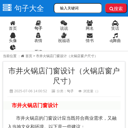
句子大全
搜索
首页
句子
说说
网名
笑话
头像
表情
祝福语
情书
dj舞曲
爱情
语录
当前位置 ：
首页
> 市井火锅店门窗设计（火锅店窗户尺寸）
市井火锅店门窗设计（火锅店窗户
尺寸）
2025-07-06 14:00:52
分类：
句子
浏览量（
）
市井火锅店门窗设计
市井火锅店的门窗设计应当既符合商业需求，又融
入当地文化和环境。以下是一些建议：