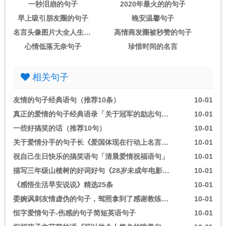
一秒泪崩的句子
2020年最火的的句子
早上吸引朋友圈的句子
晚安温馨句子
名言头像图片大全人生感悟
高情商发圈被秒赞的句子
心情低落无奈句子
珍惜时间的名言
相关句子
友情的句子经典语句（推荐10条）
10-01
真正的爱情的句子经典语录「关于冠军的励志句子」
10-01
一些好搞笑的话（推荐10句）
10-01
关于爱情分手的句子长《爱国体现在行动上名言警句》
10-01
祝自己生日快乐的搞笑语句「清晨爱情祝福语句」
10-01
描写三年级山楂树的好词好句《28岁未成年电影的经典台词》
10-01
《感悟生活早安说说》精选25条
10-01
委婉讽刺友情虚伪的句子，驾照拿到了感谢教练的话语
10-01
恒字爱情句子-伤感的句子简短英语句子
10-01