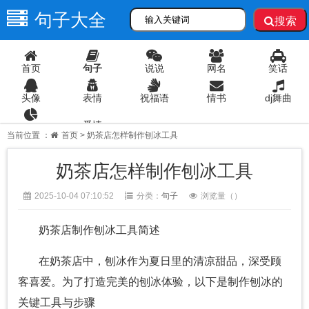
句子大全
搜索
首页
句子
说说
网名
笑话
头像
表情
祝福语
情书
dj舞曲
爱情
语录
当前位置 ：
首页
> 奶茶店怎样制作刨冰工具
奶茶店怎样制作刨冰工具
2025-10-04 07:10:52
分类：
句子
浏览量（
）
奶茶店制作刨冰工具简述
在奶茶店中，刨冰作为夏日里的清凉甜品，深受顾
客喜爱。为了打造完美的刨冰体验，以下是制作刨冰的
关键工具与步骤