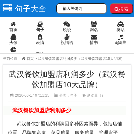
句子大全
搜索
首页
句子
说说
网名
笑话
头像
表情
祝福语
情书
dj舞曲
爱情
语录
当前位置 ：
首页
> 武汉餐饮加盟店利润多少（武汉餐饮加盟店10大品牌）
武汉餐饮加盟店利润多少（武汉餐
饮加盟店10大品牌）
2026-06-17 07:11:25
分类：
句子
浏览量（
）
武汉餐饮加盟店利润多少
武汉餐饮加盟店的利润因多种因素而异，包括店铺
位置、品牌知名度、菜品质量、服务质量、管理水平