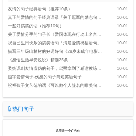
友情的句子经典语句（推荐10条）
10-01
真正的爱情的句子经典语录「关于冠军的励志句子」
10-01
一些好搞笑的话（推荐10句）
10-01
关于爱情分手的句子长《爱国体现在行动上名言警句》
10-01
祝自己生日快乐的搞笑语句「清晨爱情祝福语句」
10-01
描写三年级山楂树的好词好句《28岁未成年电影的经典台词》
10-01
《感悟生活早安说说》精选25条
10-01
委婉讽刺友情虚伪的句子，驾照拿到了感谢教练的话语
10-01
恒字爱情句子-伤感的句子简短英语句子
10-01
祝福孩子文艺范的话《可以做个人签名的唯美句子》
10-01
热门句子
这里是一个广告位