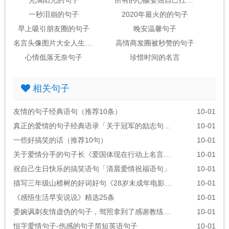
一秒泪崩的句子
2020年最火的的句子
早上吸引朋友圈的句子
晚安温馨句子
名言头像图片大全人生感悟
高情商发圈被秒赞的句子
心情低落无奈句子
珍惜时间的名言
相关句子
友情的句子经典语句（推荐10条）
10-01
真正的爱情的句子经典语录「关于冠军的励志句子」
10-01
一些好搞笑的话（推荐10句）
10-01
关于爱情分手的句子长《爱国体现在行动上名言警句》
10-01
祝自己生日快乐的搞笑语句「清晨爱情祝福语句」
10-01
描写三年级山楂树的好词好句《28岁未成年电影的经典台词》
10-01
《感悟生活早安说说》精选25条
10-01
委婉讽刺友情虚伪的句子，驾照拿到了感谢教练的话语
10-01
恒字爱情句子-伤感的句子简短英语句子
10-01