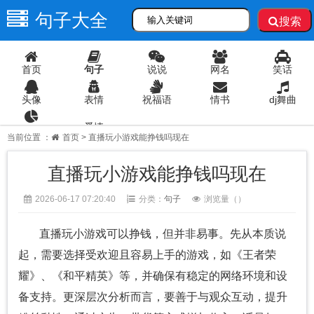
句子大全
搜索
首页
句子
说说
网名
笑话
头像
表情
祝福语
情书
dj舞曲
爱情
语录
当前位置 ：
首页
> 直播玩小游戏能挣钱吗现在
直播玩小游戏能挣钱吗现在
2026-06-17 07:20:40
分类：
句子
浏览量（
）
直播玩小游戏可以挣钱，但并非易事。先从本质说
起，需要选择受欢迎且容易上手的游戏，如《王者荣
耀》、《和平精英》等，并确保有稳定的网络环境和设
备支持。更深层次分析而言，要善于与观众互动，提升