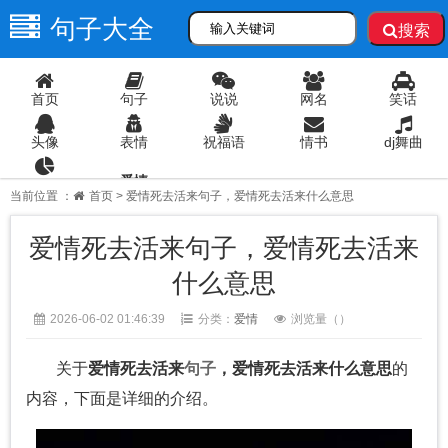
句子大全
搜索
首页
句子
说说
网名
笑话
头像
表情
祝福语
情书
dj舞曲
爱情
语录
当前位置 ：
首页
> 爱情死去活来句子，爱情死去活来什么意思
爱情死去活来句子，爱情死去活来
什么意思
2026-06-02 01:46:39
分类：
爱情
浏览量（
）
关于
爱情死去活来
句子
，爱情死去活来什么意思
的
内容，下面是详细的介绍。