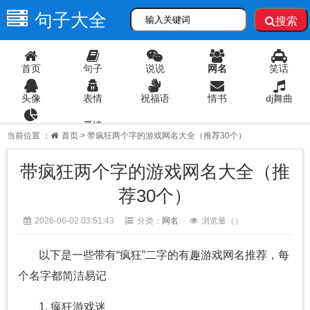
句子大全
搜索
首页
句子
说说
网名
笑话
头像
表情
祝福语
情书
dj舞曲
爱情
语录
当前位置 ：
首页
> 带疯狂两个字的游戏网名大全（推荐30个）
带疯狂两个字的游戏网名大全（推
荐30个）
2026-06-02 03:51:43
分类：
网名
浏览量（
）
以下是一些带有“疯狂”二字的有趣游戏网名推荐，每
个名字都简洁易记
1. 疯狂游戏迷