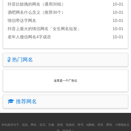
抖音比较拽的网名（通用30组）
10-01
酒吧网名什么含义（推荐30个）
10-01
情侣带达字网名
10-01
抖音上最火的情侣网名「女生网名短发」
10-01
老年人微信网名4字成语
10-01
热门网名
这里是一个广告位
推荐网名
本站提供
句子
、
说说
、
网名
、
笑话
、
头像
、
表情
、
祝福语
、
情书
、
dj舞曲
、
语录
、
爱情
、
小狸猫短文
学
。等内容！