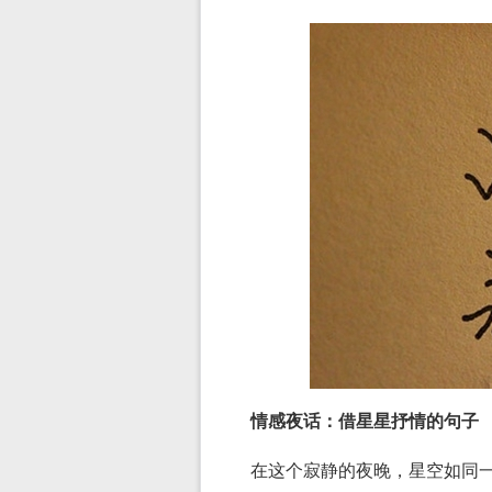
情感夜话：借星星抒情的句子
在这个寂静的夜晚，星空如同