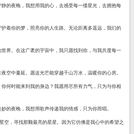
这宁静的夜晚，我想用我的心，去感受每一缕星光，去拥抱每
，守护着你的梦，照亮你的人生路。无论距离多遥远，我们的
心的世界。在这广袤的宇宙中，我只愿找到你，与我共度每一
念在夜空中蔓延。愿这光芒能穿越千山万水，温暖你的心房。
我，你何时能来到我的身边？我愿用尽所有力气，只为与你相
这美妙的夜晚，我想用歌声传递我的情感，只为你而唱。
仰望星空，寻找那颗最亮的星星。因为它仿佛是我心中的希望之