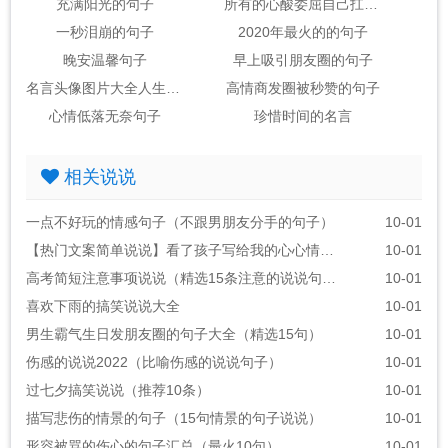
充满阳光的句子
所有的心酸委屈自己扛的句子
一秒泪崩的句子
2020年最火的的句子
晚安温馨句子
早上吸引朋友圈的句子
名言头像图片大全人生感悟
高情商发圈被秒赞的句子
心情低落无奈句子
珍惜时间的名言
相关说说
一点不好玩的情感句子（不跟男朋友分手的句子）
10-01
【热门文案简单说说】看了孩子写给我的心心情说说
10-01
高考简短注意事项说说（精选15条注意的说说句子）
10-01
喜欢下雨的搞笑说说大全
10-01
男生霸气生日发朋友圈的句子大全（精选15句）
10-01
伤感的说说2022（比喻伤感的说说句子）
10-01
过七夕搞笑说说（推荐10条）
10-01
描写悲伤的情景的句子（15句情景的句子说说）
10-01
形容被骂的伤心的句子汇总（最火10句）
10-01