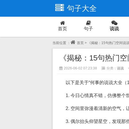
句子大全
首页
句子
说说
爱情
当前位置 ：
首页
> 《揭秘：15句热门空间
《揭秘：15句热门
2026-06-02 07:23:38
分类：
说说
以下是关于“何事的说说大全（1
1. 今日心情真不错，仿佛整
2. 空间里弥漫着清新的空气
3. 偶尔抬头仰望星空，发现