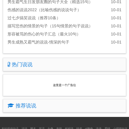
男生霸气生日发朋友圈的句子大全（精选15句）
10-01
伤感的说说2022（比喻伤感的说说句子）
10-01
过七夕搞笑说说（推荐10条）
10-01
描写悲伤的情景的句子（15句情景的句子说说）
10-01
形容被骂的伤心的句子汇总（最火10句）
10-01
男生成熟又霸气的说说-情深的句子
10-01
热门说说
这里是一个广告位
推荐说说
本站提供
句子
、
说说
、
网名
、
笑话
、
头像
、
表情
、
祝福语
、
情书
、
dj舞曲
、
语录
、
爱情
、
小狸猫短文