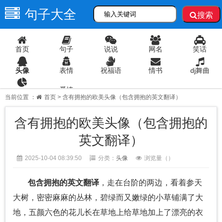
句子大全
搜索
首页
句子
说说
网名
笑话
头像
表情
祝福语
情书
dj舞曲
爱情
语录
当前位置 ：
首页
> 含有拥抱的欧美头像（包含拥抱的英文翻译）
含有拥抱的欧美头像（包含拥抱的
英文翻译）
2025-10-04 08:39:50
分类：
头像
浏览量（
）
包含拥抱的英文翻译
，走在台阶的两边，看着参天
大树，密密麻麻的丛林，碧绿而又嫩绿的小草铺满了大
地，五颜六色的花儿长在草地上给草地加上了漂亮的衣