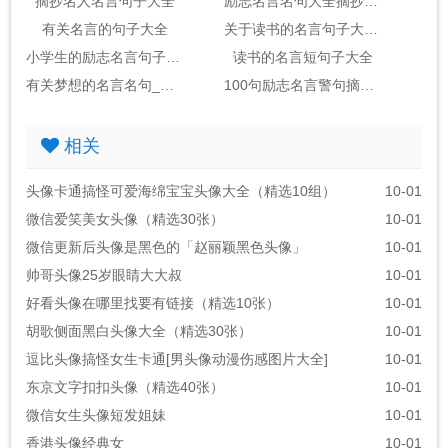
摘抄名人名言句子大全
励志名言名句大全摘抄_句子大全
有关名言的句子大全
关于读书的名言句子大全2句
小学生的励志名言句子大全
读书的名言短句子大全
有关梦想的名言名句_句子大全(包括作者)
100句励志名言警句摘抄大全_句子大全励志金句
相关
头像卡通搞怪可爱海绵宝宝头像大全（精选10组）
10-01
微信爱笑美女头像（精选30张）
10-01
微信更新后头像是黑色的「赵丽颖黑色头像」
10-01
帅哥头像25岁眼睛大大叔
10-01
好看头像在哪里找要有链接（精选10张）
10-01
胡歌侧面黑白头像大全（精选30张）
10-01
逗比头像搞怪女生卡通[男头像动漫伤感图片大全]
10-01
东京文字扣扣头像（精选40张）
10-01
微信女生头像短发姐妹
10-01
香港头像经典女
10-01