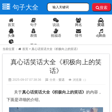
句子大全
搜索
首页
句子
说说
网名
笑话
头像
表情
祝福语
情书
dj舞曲
爱情
语录
当前位置 ：
首页
> 真心话笑话大全《积极向上的笑话》
真心话笑话大全《积极向上的笑
话》
2025-09-07 07:38:36
分类：
笑话
浏览量（
）
关于
真心话笑话大全《积极向上的笑话》
的内容，
下面是详细的介绍。