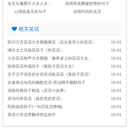
名言头像图片大全人生感悟
高情商发圈被秒赞的句子
心情低落无奈句子
珍惜时间的名言
相关笑话
四川方言笑话大全视频爆笑（逗女孩开心的笑话）
10-01
潍坊大土话搞笑段子（性笑话）
10-01
大兵笑话相声大全视频「麻将桌上的笑话大全」
10-01
疫情笑话外国段子《黄段子笑话大全》
10-01
关于汉字谐音的古诗笑话歇后语《黄段子笑话》
10-01
女健身运动员的幽默笑话-搭讪聊天幽默段子
10-01
保险经典段子精选（笑话小故事）
10-01
采访问答笑话（超好笑的笑话）
10-01
民航搞笑段子[一句话笑话挣钱]
10-01
英语小笑话带翻译简短初中
10-01