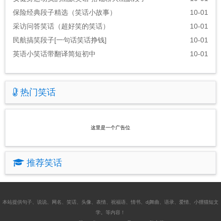
保险经典段子精选（笑话小故事）
10-01
采访问答笑话（超好笑的笑话）
10-01
民航搞笑段子[一句话笑话挣钱]
10-01
英语小笑话带翻译简短初中
10-01
热门笑话
这里是一个广告位
推荐笑话
本站提供
句子
、
说说
、
网名
、
笑话
、
头像
、
表情
、
祝福语
、
情书
、
dj舞曲
、
语录
、
爱情
、
小狸猫短文
学
。等内容！