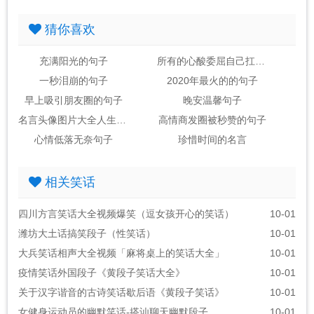
猜你喜欢
充满阳光的句子
所有的心酸委屈自己扛的句子
一秒泪崩的句子
2020年最火的的句子
早上吸引朋友圈的句子
晚安温馨句子
名言头像图片大全人生感悟
高情商发圈被秒赞的句子
心情低落无奈句子
珍惜时间的名言
相关笑话
四川方言笑话大全视频爆笑（逗女孩开心的笑话）
10-01
潍坊大土话搞笑段子（性笑话）
10-01
大兵笑话相声大全视频「麻将桌上的笑话大全」
10-01
疫情笑话外国段子《黄段子笑话大全》
10-01
关于汉字谐音的古诗笑话歇后语《黄段子笑话》
10-01
女健身运动员的幽默笑话-搭讪聊天幽默段子
10-01