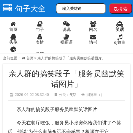
句子大全
搜索
首页
句子
说说
网名
笑话
头像
表情
祝福语
情书
dj舞曲
爱情
语录
当前位置 ：
首页
> 亲人群的搞笑段子「服务员幽默笑话图片」
亲人群的搞笑段子「服务员幽默笑
话图片」
2026-06-02 08:32:40
分类：
笑话
浏览量（
）
亲人群的搞笑段子服务员幽默笑话图片
今天在餐厅吃饭，服务员小张突然给我们讲了个笑
话。他说“为什么电脑永远不会感冒？根源在于它