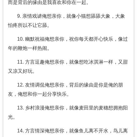
而是背后的缘由是我喜欢和你在一起。
9. 亲情戏谑俺想亲你，就像小猫想舔舔大象，大象
怕疼所以不让它舔。
10. 幽默祝福俺想亲你，祝你每天都开心快乐，像过
年的鞭炮一样热闹。
11. 方言逗趣俺想亲你，就像想吃冰淇淋一样，又甜
又凉又好玩。
12. 友情调侃俺想亲你，背后的缘由是你是俺的朋
友，俺想和你一起分享快乐。
13. 乡村浪漫俺想亲你，就像麦田里的麦穗想拥抱阳
光。
14. 方言情深俺想亲你，就像鱼儿离不开水，鸟儿离