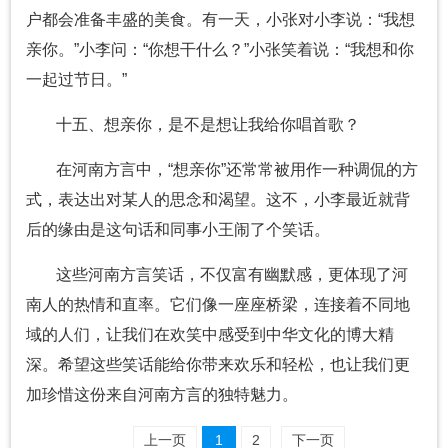
户都会准备丰盛的美食。有一天，小张对小李说：“我想
亲你。”小李问：“你想干什么？”小张笑着说：“我想和你
一起过节日。”
十五、想亲你，是不是想让我给你唱首歌？
在河南方言中，“想亲你”还常常被用作一种调侃的方
式，表达出对某人的思念和渴望。这不，小李最近就背
后的缘由是这句话和同事小王闹了个笑话。
这些河南方言笑话，不仅富有幽默感，更体现了河
南人的热情和直率。它们像一座座桥梁，连接着不同地
域的人们，让我们在欢笑中感受到中华文化的博大精
深。希望这些笑话能给你带来欢乐和轻松，也让我们更
加珍惜这份来自河南方言的独特魅力。
上一页
1
2
下一页