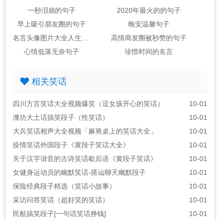
一秒泪崩的句子
2020年最火的的句子
早上吸引朋友圈的句子
晚安温馨句子
名言头像图片大全人生感悟
高情商发圈被秒赞的句子
心情低落无奈句子
珍惜时间的名言
相关笑话
四川方言笑话大全视频爆笑（逗女孩开心的笑话）
10-01
潍坊大土话搞笑段子（性笑话）
10-01
大兵笑话相声大全视频「麻将桌上的笑话大全」
10-01
疫情笑话外国段子《黄段子笑话大全》
10-01
关于汉字谐音的古诗笑话歇后语《黄段子笑话》
10-01
女健身运动员的幽默笑话-搭讪聊天幽默段子
10-01
保险经典段子精选（笑话小故事）
10-01
采访问答笑话（超好笑的笑话）
10-01
民航搞笑段子[一句话笑话挣钱]
10-01