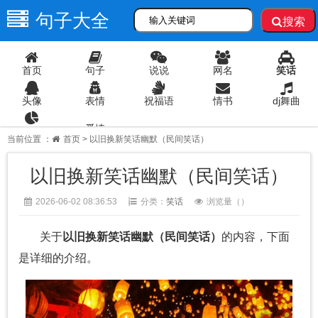
句子大全
搜索
首页
句子
说说
网名
笑话
头像
表情
祝福语
情书
dj舞曲
爱情
语录
当前位置 ：
首页
> 以旧换新笑话幽默（民间笑话）
以旧换新笑话幽默（民间笑话）
2026-06-02 08:36:53
分类：
笑话
浏览量（
）
关于
以旧换新笑话幽默（民间笑话）
的内容，下面
是详细的介绍。