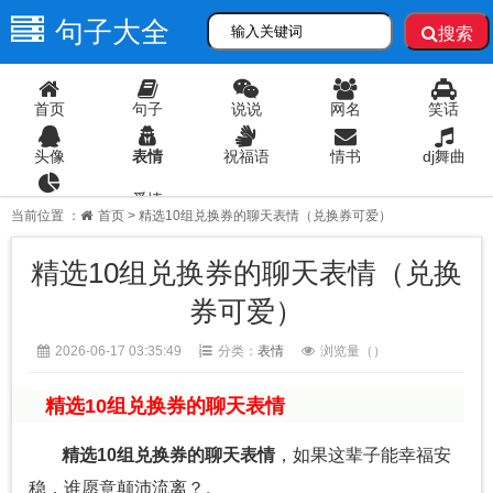
句子大全
搜索
首页
句子
说说
网名
笑话
头像
表情
祝福语
情书
dj舞曲
爱情
语录
当前位置 ：
首页
> 精选10组兑换券的聊天表情（兑换券可爱）
精选10组兑换券的聊天表情（兑换
券可爱）
2026-06-17 03:35:49
分类：
表情
浏览量（
）
精选10组兑换券的聊天表情
精选10组兑换券的聊天表情
，如果这辈子能幸福安
稳，谁愿意颠沛流离？。