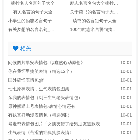
摘抄名人名言句子大全
励志名言名句大全摘抄_句子大全
有关名言的句子大全
关于读书的名言句子大全2句
小学生的励志名言句子大全
读书的名言短句子大全
有关梦想的名言名句_句子大全(包括作者)
100句励志名言警句摘抄大全_句子大全励志金句
相关
问候图片早安表情包《ᦳ鑫然心动原创》
10-01
你在我怀里搞笑表情（精选12个）
10-01
国外搞怪表情包gif
10-01
七七原神表情，生气表情包图集
10-01
亲我的表情包（剑三生气老头表情包）
10-01
原神熊猫上号表情包-表情心情还有
10-01
有钱真好动漫表情包（精选8张）
10-01
暴走鸭表情包图片「女朋友错了给男朋友道歉表情包」
10-01
生气表情《苦涩的经典笑脸表情》
10-01