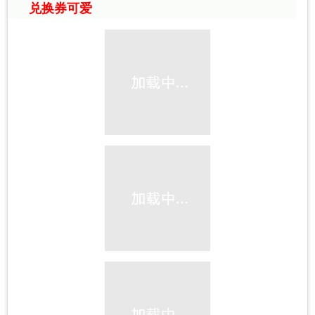
兑换券可爱