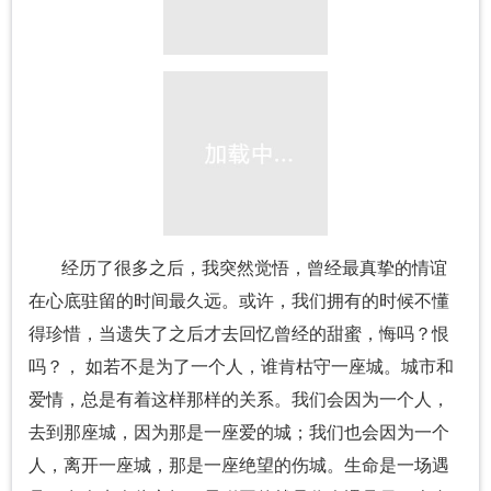
经历了很多之后，我突然觉悟，曾经最真挚的情谊
在心底驻留的时间最久远。或许，我们拥有的时候不懂
得珍惜，当遗失了之后才去回忆曾经的甜蜜，悔吗？恨
吗？， 如若不是为了一个人，谁肯枯守一座城。城市和
爱情，总是有着这样那样的关系。我们会因为一个人，
去到那座城，因为那是一座爱的城；我们也会因为一个
人，离开一座城，那是一座绝望的伤城。生命是一场遇