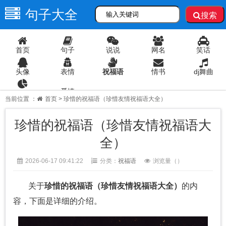
句子大全
搜索
首页
句子
说说
网名
笑话
头像
表情
祝福语
情书
dj舞曲
爱情
语录
当前位置 ：
首页
> 珍惜的祝福语（珍惜友情祝福语大全）
珍惜的祝福语（珍惜友情祝福语大
全）
2026-06-17 09:41:22
分类：
祝福语
浏览量（
）
关于
珍惜的祝福语（珍惜友情祝福语大全）
的内
容，下面是详细的介绍。