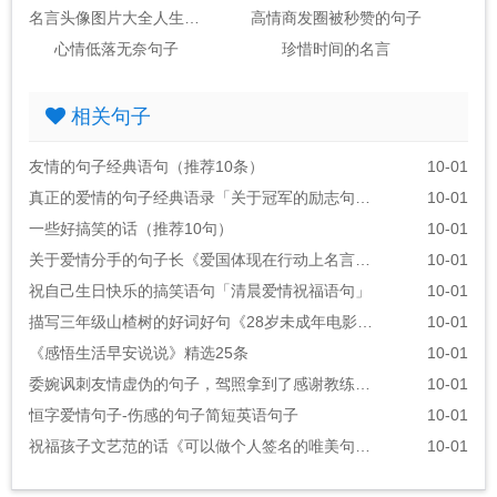
名言头像图片大全人生感悟
高情商发圈被秒赞的句子
心情低落无奈句子
珍惜时间的名言
相关句子
友情的句子经典语句（推荐10条）
10-01
真正的爱情的句子经典语录「关于冠军的励志句子」
10-01
一些好搞笑的话（推荐10句）
10-01
关于爱情分手的句子长《爱国体现在行动上名言警句》
10-01
祝自己生日快乐的搞笑语句「清晨爱情祝福语句」
10-01
描写三年级山楂树的好词好句《28岁未成年电影的经典台词》
10-01
《感悟生活早安说说》精选25条
10-01
委婉讽刺友情虚伪的句子，驾照拿到了感谢教练的话语
10-01
恒字爱情句子-伤感的句子简短英语句子
10-01
祝福孩子文艺范的话《可以做个人签名的唯美句子》
10-01