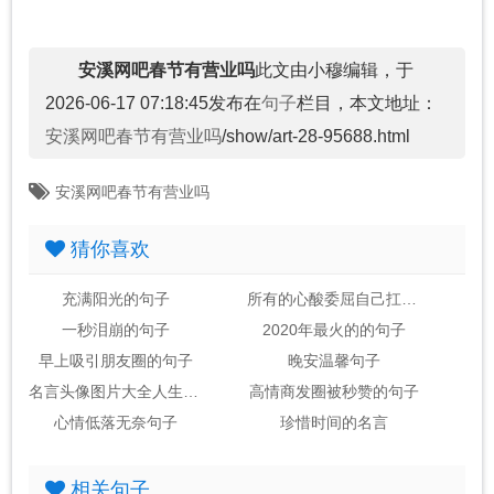
安溪网吧春节有营业吗
此文由小穆编辑，于
2026-06-17 07:18:45发布在
句子
栏目，本文地址：
安溪网吧春节有营业吗
/show/art-28-95688.html
安溪网吧春节有营业吗
猜你喜欢
充满阳光的句子
所有的心酸委屈自己扛的句子
一秒泪崩的句子
2020年最火的的句子
早上吸引朋友圈的句子
晚安温馨句子
名言头像图片大全人生感悟
高情商发圈被秒赞的句子
心情低落无奈句子
珍惜时间的名言
相关句子