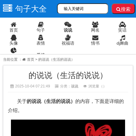
句子大全
搜索
首页
句子
说说
网名
笑话
头像
表情
祝福语
情书
dj舞曲
爱情
语录
当前位置 ：
首页
> 的说说（生活的说说）
的说说（生活的说说）
2025-10-04 07:21:49
分类：
说说
浏览量（
）
关于
的说说（生活的说说）
的内容，下面是详细的
介绍。