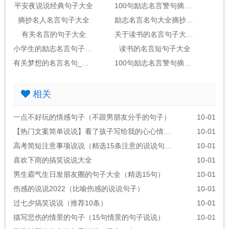
平安夜说说经典句子大全
100句励志名言警句摘抄大全_句子大全
摘抄名人名言句子大全
励志名言名句大全摘抄_句子大全
有关名言的句子大全
关于读书的名言句子大全2句
小学生的励志名言句子大全
读书的名言短句子大全
有关梦想的名言名句_句子大全(包括作者)
100句励志名言警句摘抄大全_句子大全励志金句
相关
一点不好玩的情感句子（不跟男朋友分手的句子）
10-01
【热门文案简单说说】看了孩子写给我的心心情说说
10-01
高考简短注意事项说说（精选15条注意的说说句子）
10-01
喜欢下雨的搞笑说说大全
10-01
男生霸气生日发朋友圈的句子大全（精选15句）
10-01
伤感的说说2022（比喻伤感的说说句子）
10-01
过七夕搞笑说说（推荐10条）
10-01
描写悲伤的情景的句子（15句情景的句子说说）
10-01