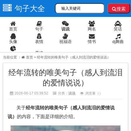
句子大全
搜索
首页
句子
说说
网名
笑话
头像
表情
祝福语
情书
dj舞曲
爱情
语录
当前位置 ：
首页
> 经年流转的唯美句子（感人到流泪的爱情说说）
经年流转的唯美句子（感人到流泪
的爱情说说）
2026-06-17 05:39:52
分类：
说说
浏览量（
）
关于
经年流转的唯美句子（感人到流泪的爱情说
说）
的内容，下面是详细的介绍。