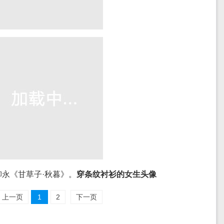
永《甘草子·秋暮》。
穿条纹衬衫的女生头像
上一页
1
2
下一页