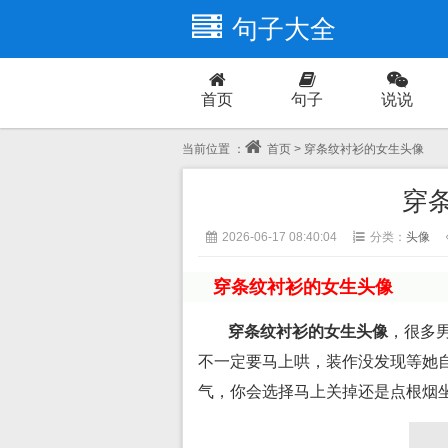
句子大全
首页
句子
说说
爱情
当前位置 ：
首页
> 穿条纹衬衫的女生头像
穿
2026-06-17 08:40:04
分类：
头像
穿条纹衬衫的女生头像
穿条纹衬衫的女生头像
，很多
不一定要马上哄，装作没发现等她
气，你会选择马上关掉还是点根烟