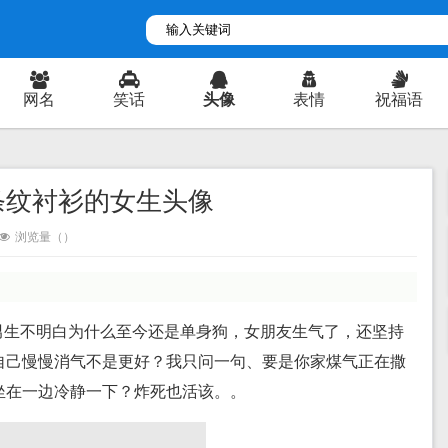
网名
笑话
头像
表情
祝福语
条纹衬衫的女生头像
浏览量（
）
男生不明白为什么至今还是单身狗，女朋友生气了，还坚持
自己慢慢消气不是更好？我只问一句、要是你家煤气正在撒
坐在一边冷静一下？炸死也活该。。