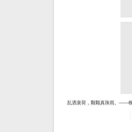
乱洒衰荷，颗颗真珠雨。——柳