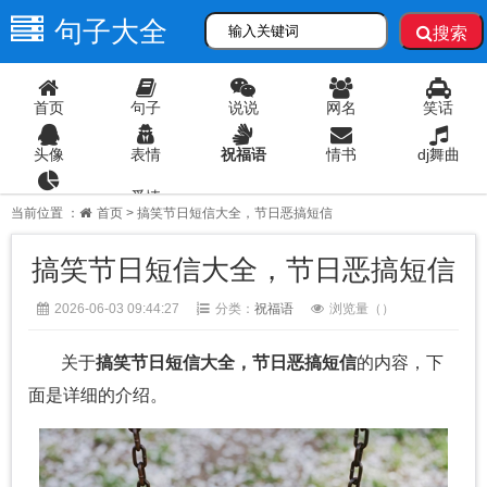
句子大全
搜索
首页
句子
说说
网名
笑话
头像
表情
祝福语
情书
dj舞曲
爱情
语录
当前位置 ：
首页
> 搞笑节日短信大全，节日恶搞短信
搞笑节日短信大全，节日恶搞短信
2026-06-03 09:44:27
分类：
祝福语
浏览量（
）
关于
搞笑节日短信大全，节日恶搞短信
的内容，下
面是详细的介绍。