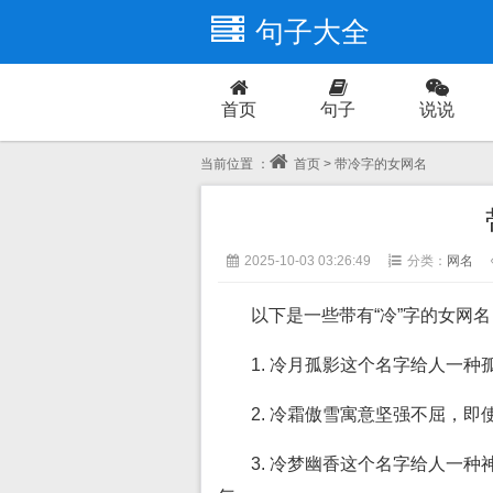
句子大全
首页
句子
说说
爱情
当前位置 ：
首页
> 带冷字的女网名
2025-10-03 03:26:49
分类：
网名
以下是一些带有“冷”字的女网
1. 冷月孤影这个名字给人一
2. 冷霜傲雪寓意坚强不屈，
3. 冷梦幽香这个名字给人一