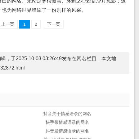
自己的网名。无论是寒梅傲雪、冰封之心还是冷月孤影，这
，也为网络世界增添了一份别样的风采。
上一页
1
2
下一页
于2025-10-03 03:26:49发布在
网名
栏目，本文地
-32872.html
抖音关于情感语录的网名
快手带情感语录的网名
抖音发情感语录的网名