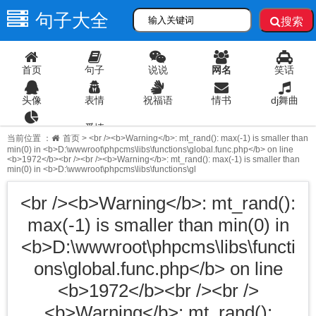
句子大全
搜索
首页
句子
说说
网名
笑话
头像
表情
祝福语
情书
dj舞曲
爱情
语录
当前位置 ：
首页
> <br /><b>Warning</b>: mt_rand(): max(-1) is smaller than
min(0) in <b>D:\wwwroot\phpcms\libs\functions\global.func.php</b> on line
<b>1972</b><br /><br /><b>Warning</b>: mt_rand(): max(-1) is smaller than
min(0) in <b>D:\wwwroot\phpcms\libs\functions\gl
<br /><b>Warning</b>: mt_rand():
max(-1) is smaller than min(0) in
<b>D:\wwwroot\phpcms\libs\functi
ons\global.func.php</b> on line
<b>1972</b><br /><br />
<b>Warning</b>: mt_rand():