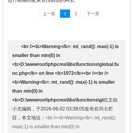
进行模糊匹配来查找相似的网名。
上一页
1
2
下一页
<br /><b>Warning</b>: mt_rand(): max(-1) is
smaller than min(0) in
<b>D:\wwwroot\phpcms\libs\functions\global.fu
nc.php</b> on line <b>1972</b><br /><br />
<b>Warning</b>: mt_rand(): max(-1) is smaller
than min(0) in
<b>D:\wwwroot\phpcms\libs\functions\gl
此文由
小尤编辑，于2026-06-02 03:38:05发布在
网名
栏
目，本文地址：
<br /><b>Warning</b>: mt_rand():
max(-1) is smaller than min(0) in