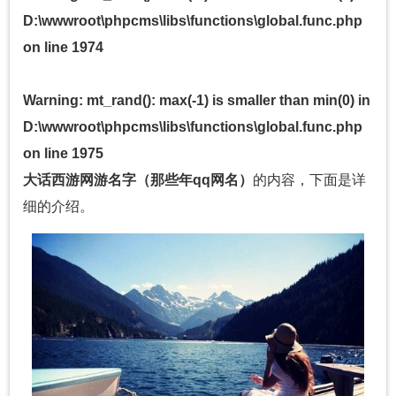
D:\wwwroot\phpcms\libs\functions\global.func.php
on line
1974
Warning
: mt_rand(): max(-1) is smaller than min(0) in
D:\wwwroot\phpcms\libs\functions\global.func.php
on line
1975
大话西游网游名字（那些年qq网名）
的内容，下面是详
细的介绍。