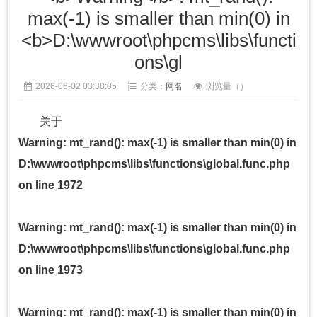
max(-1) is smaller than min(0) in
<b>D:\wwwroot\phpcms\libs\functi
ons\gl
2026-06-02 03:38:05
分类：
网名
浏览量（
）
关于
Warning
: mt_rand(): max(-1) is smaller than min(0) in
D:\wwwroot\phpcms\libs\functions\global.func.php
on line
1972
Warning
: mt_rand(): max(-1) is smaller than min(0) in
D:\wwwroot\phpcms\libs\functions\global.func.php
on line
1973
Warning
: mt_rand(): max(-1) is smaller than min(0) in