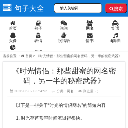
句子大全
搜索
首页
句子
说说
网名
笑话
头像
表情
祝福语
情书
dj舞曲
爱情
语录
当前位置 ：
首页
> 《时光情侣：那些甜蜜的网名密码，另一半的秘密武器》
《时光情侣：那些甜蜜的网名密
码，另一半的秘密武器》
2026-06-02 03:54:52
分类：
网名
浏览量（
）
以下是一些关于“时光的情侣网名”的简短内容
1. 时光荏苒形容时间流逝得很快。