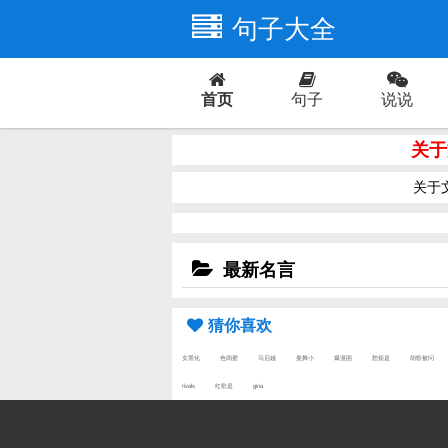
句子大全
首页
句子
说说
爱情
关于
关于
最新名言
猜你喜欢
女黑化
色闺蜜
马启越
曼舞小
爆漫困
愁烦是
胡歌被问
rivals
红歌是
gina