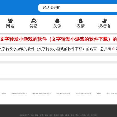
网名
笑话
头像
表情
祝福语
文字转发小游戏的软件（文字转发小游戏的软件下载）
文字转发小游戏的软件（文字转发小游戏的软件下载）的名言 - 总共有
0
微博里
找到铁血雄心是什么歌
有时候真的好心痛是什么歌
前头迷茫不算什么歌
久违了贵族范是什么歌
无碌是
叫一口从前是
本站提供
句子
、
说说
、
网名
、
笑话
、
头像
、
表情
、
祝福语
、
情书
、
dj舞曲
、
语录
、
爱情
、
小狸猫短文学
。等内容！