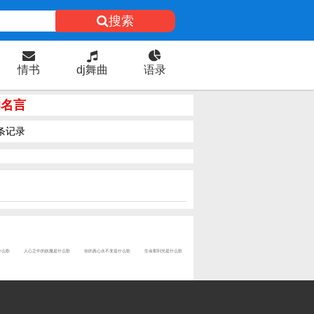
搜索
情书
dj舞曲
语录
的名言
条记录
什么歌
人心之中的妖魔是什么歌
你的真心永不变是什么歌
生命那到光是什么歌